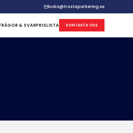
boka@trostaparkering.se
FRÅGOR & SVAR
PRISLISTA
KONTAKTA OSS